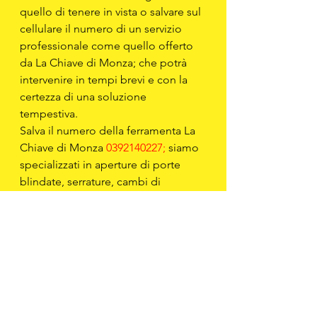
quello di tenere in vista o salvare sul 
cellulare il numero di un servizio 
professionale come quello offerto 
da La Chiave di Monza; che potrà 
intervenire in tempi brevi e con la 
certezza di una soluzione 
tempestiva.
Salva il numero della ferramenta La 
Chiave di Monza 
0392140227;
 siamo 
specializzati in aperture di porte 
blindate, serrature, cambi di 
serrature, sblocco di porte bloccate.
Inoltre il servizio 
Apertura porte 
blindate Monza;
 può esser utile per 
sfratti di un inquilino morosi sotto la 
supervisione di un ufficiale 
giudiziario o l’apertura di una 
cassaforte in caso di smarrimento 